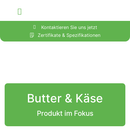
Unsere Services
Kontaktieren Sie uns jetzt
Zertifikate & Spezifikationen
Butter & Käse
Produkt im Fokus